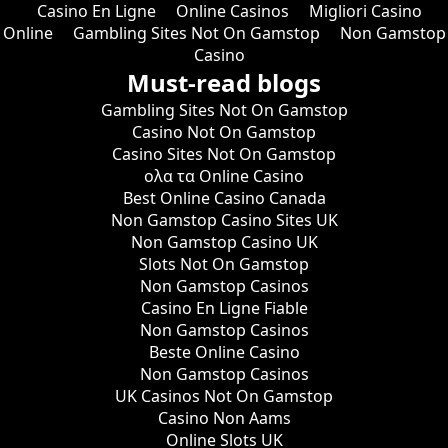
Casino En Ligne
Online Casinos
Migliori Casino
Online
Gambling Sites Not On Gamstop
Non Gamstop
Casino
Must-read blogs
Gambling Sites Not On Gamstop
Casino Not On Gamstop
Casino Sites Not On Gamstop
ολα τα Online Casino
Best Online Casino Canada
Non Gamstop Casino Sites UK
Non Gamstop Casino UK
Slots Not On Gamstop
Non Gamstop Casinos
Casino En Ligne Fiable
Non Gamstop Casinos
Beste Online Casino
Non Gamstop Casinos
UK Casinos Not On Gamstop
Casino Non Aams
Online Slots UK