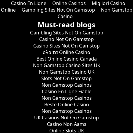
Casino En Ligne
Online Casinos
Migliori Casino
Online
Gambling Sites Not On Gamstop
Non Gamstop
Casino
Must-read blogs
Gambling Sites Not On Gamstop
Casino Not On Gamstop
Casino Sites Not On Gamstop
ολα τα Online Casino
Best Online Casino Canada
Non Gamstop Casino Sites UK
Non Gamstop Casino UK
Slots Not On Gamstop
Non Gamstop Casinos
Casino En Ligne Fiable
Non Gamstop Casinos
Beste Online Casino
Non Gamstop Casinos
UK Casinos Not On Gamstop
Casino Non Aams
Online Slots UK