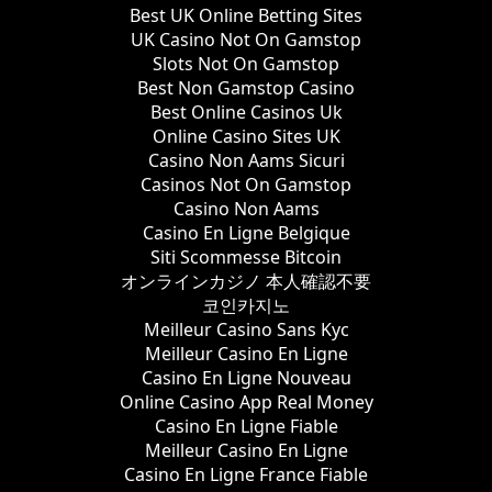
Best UK Online Betting Sites
UK Casino Not On Gamstop
Slots Not On Gamstop
Best Non Gamstop Casino
Best Online Casinos Uk
Online Casino Sites UK
Casino Non Aams Sicuri
Casinos Not On Gamstop
Casino Non Aams
Casino En Ligne Belgique
Siti Scommesse Bitcoin
オンラインカジノ 本人確認不要
코인카지노
Meilleur Casino Sans Kyc
Meilleur Casino En Ligne
Casino En Ligne Nouveau
Online Casino App Real Money
Casino En Ligne Fiable
Meilleur Casino En Ligne
Casino En Ligne France Fiable