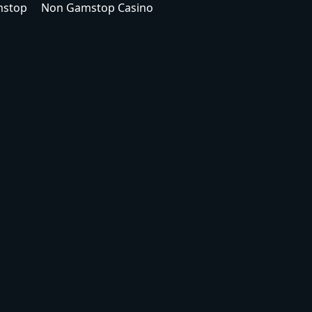
mstop
Non Gamstop Casino