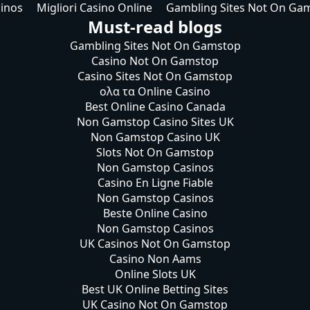
sinos
Migliori Casino Online
Gambling Sites Not On Ga
Must-read blogs
Gambling Sites Not On Gamstop
Casino Not On Gamstop
Casino Sites Not On Gamstop
ολα τα Online Casino
Best Online Casino Canada
Non Gamstop Casino Sites UK
Non Gamstop Casino UK
Slots Not On Gamstop
Non Gamstop Casinos
Casino En Ligne Fiable
Non Gamstop Casinos
Beste Online Casino
Non Gamstop Casinos
UK Casinos Not On Gamstop
Casino Non Aams
Online Slots UK
Best UK Online Betting Sites
UK Casino Not On Gamstop